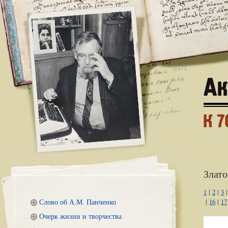
Злато
1
|
2
|
3
|
16
|
17
Слово об А.М. Панченко
Очерк жизни и творчества